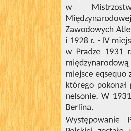
w Mistrzos
Międzynarodo
Zawodowych Atlet
i 1928 r. - IV mi
w Pradze 1931 r.
międzynarodową o
miejsce eqsequo 
którego pokonał
nelsonie. W 1931 
Berlina.
Występowanie P