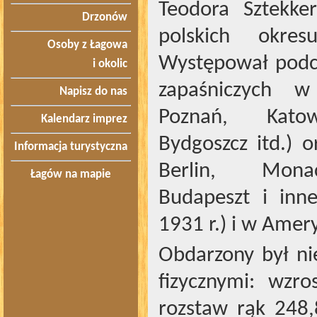
Teodora Sztekke
Drzonów
polskich okres
Osoby z Łagowa
Występował podcz
i okolic
zapaśniczych w
Napisz do nas
Poznań, Katow
Kalendarz imprez
Bydgoszcz itd.) o
Informacja turystyczna
Berlin, Mona
Łagów na mapie
Budapeszt i inn
1931 r.) i w Amer
Obdarzony był n
fizycznymi: wz
rozstaw rąk 248,