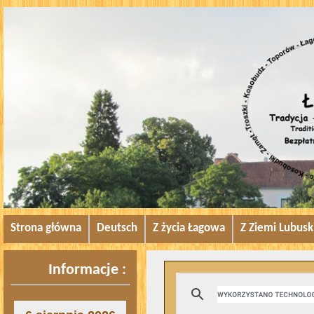
Strona główna
Deutsch
Z życia Łagowa
Z Ziemi Lubusk
Informacje :