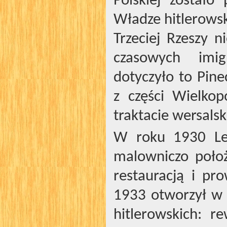
Polskiej zostało
Władze hitlerows
Trzeciej Rzeszy n
czasowych imi
dotyczyło to Pin
z części Wielkop
traktacie wersals
W roku 1930 Leo
malowniczo poło
restauracją i pr
1933 otworzył w 
hitlerowskich: r