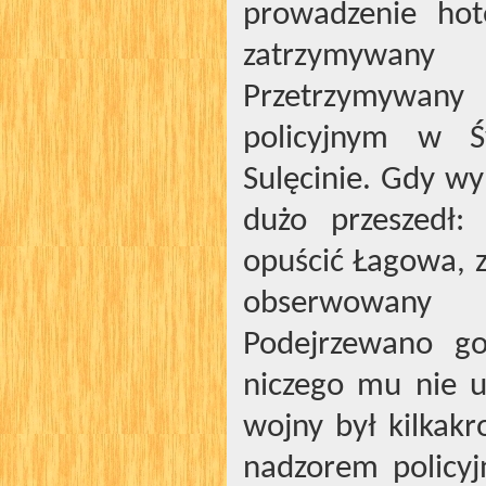
prowadzenie hote
zatrzymywany
Przetrzymywa
policyjnym w Ś
Sulęcinie. Gdy wy
dużo przeszedł
opuścić Łagowa, z
obserwowany 
Podejrzewano go
niczego mu nie 
wojny był kilkakr
nadzorem policy