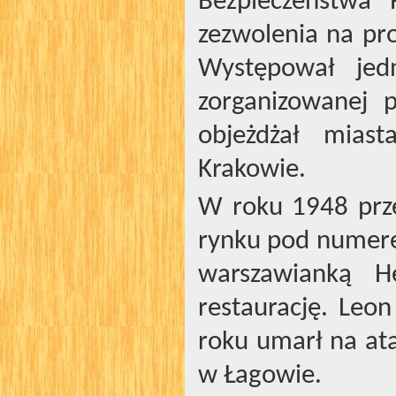
Bezpieczeństwa 
zezwolenia na pro
Występował jed
zorganizowanej p
objeżdżał mias
Krakowie.
W roku 1948 prze
rynku pod numere
warszawianką He
restaurację. Leo
roku umarł na at
w Łagowie.