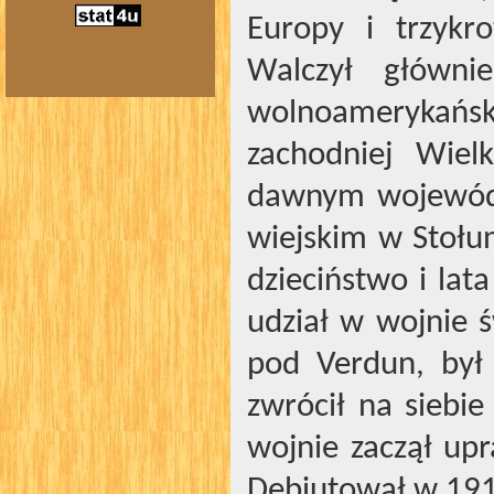
Europy i trzykr
Walczył główni
wolnoamerykański
zachodniej Wiel
dawnym wojewódz
wiejskim w Stołu
dzieciństwo i lat
udział w wojnie ś
pod Verdun, był 
zwrócił na siebi
wojnie zaczął upr
Debiutował w 191