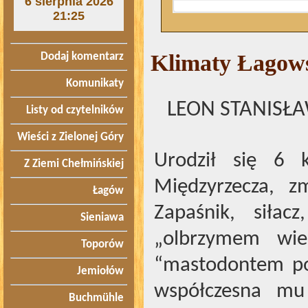
6 sierpnia 2026
21:25
Klimaty Łagow
Dodaj komentarz
Komunikaty
LEON STANISŁA
Listy od czytelników
Wieści z Zielonej Góry
Urodził się 6 
Z Ziemi Chełmińskiej
Międzyrzecza, z
Łagów
Zapaśnik, siłac
Sieniawa
„olbrzymem wiel
Toporów
“mastodontem pol
Jemiołów
współczesna mu
Buchmühle