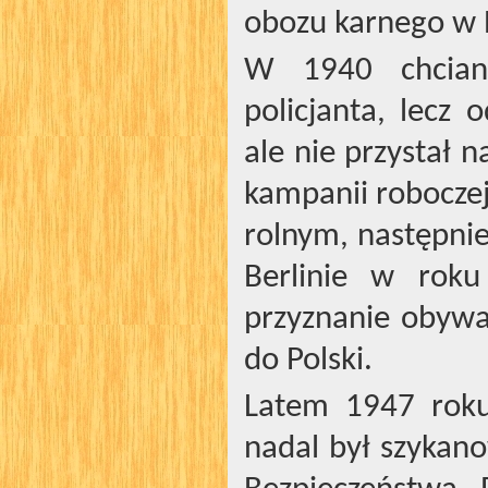
obozu karnego w 
W 1940 chciano
policjanta, lec
ale nie przystał 
kampanii robocze
rolnym, następnie
Berlinie w roku
przyznanie obywa
do Polski.
Latem 1947 roku
nadal był szykan