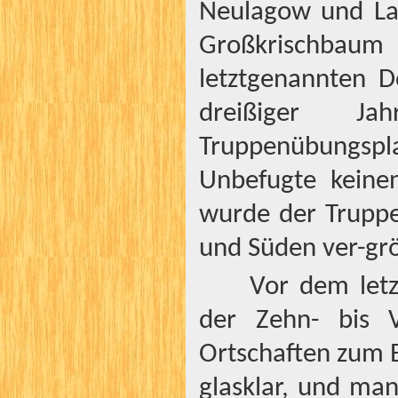
Neulagow und La
Großkrischba
letztgenannten D
dreißiger 
Truppenübungsp
Unbefugte keine
wurde der Trupp
und Süden ver-grö
Vor dem letz
der Zehn- bis V
Ortschaften zum 
glasklar, und ma