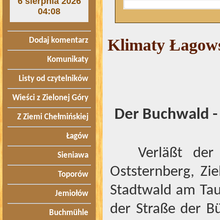
6 sierpnia 2026
04:08
Klimaty Łagows
Dodaj komentarz
Komunikaty
Listy od czytelników
Wieści z Zielonej Góry
Der Buchwald -
Z Ziemi Chełmińskiej
Łagów
Verläßt der
Sieniawa
Oststernberg, Zi
Toporów
Stadtwald am Tau
Jemiołów
der Straße der B
Buchmühle