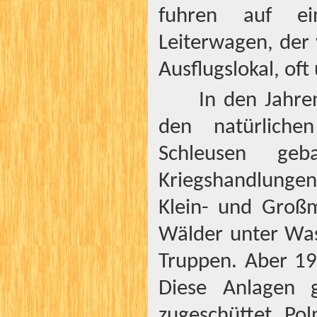
fuhren auf ei
Leiterwagen, der
Ausflugslokal, of
In den Jahr
den natürliche
Schleusen ge
Kriegshandlunge
Klein- und Groß
Wälder unter Wass
Truppen. Aber 19
Diese Anlagen g
zugeschüttet. Pol