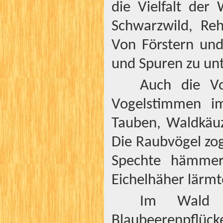
die Vielfalt der
Schwarzwild, Re
Von Förstern und
und Spuren zu un
Auch die Vo
Vogelstimmen im
Tauben, Waldkäuz
Die Raubvögel zo
Spechte hämmer
Eichelhäher lärmt
Im Wald g
Blaubeerenpflück