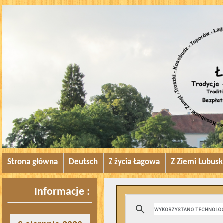
Strona główna
Deutsch
Z życia Łagowa
Z Ziemi Lubusk
Informacje :