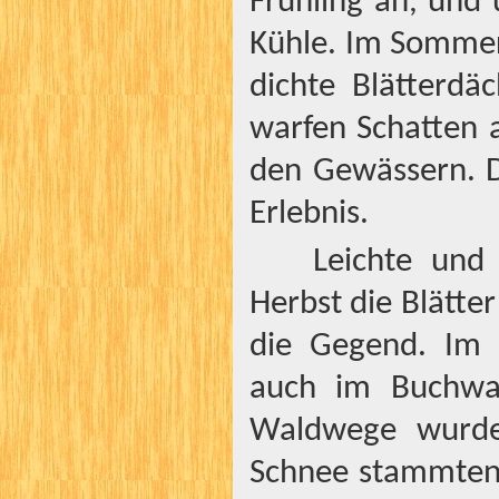
Frühling an, und
Kühle. Im Sommer
dichte Blätterd
warfen Schatten a
den Gewässern. D
Erlebnis.
Leichte und
Herbst die Blätte
die Gegend. Im 
auch im Buchwal
Waldwege wurden
Schnee stammten v