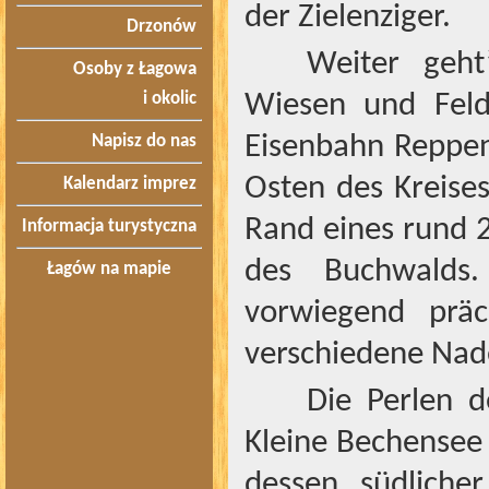
der Zielenziger.
Drzonów
Weiter geht
Osoby z Łagowa
i okolic
Wiesen und Feld
Eisenbahn Reppen-
Napisz do nas
Osten des Kreise
Kalendarz imprez
Rand eines rund 
Informacja turystyczna
des Buchwalds.
Łagów na mapie
vorwiegend prä
verschiedene Nade
Die Perlen 
Kleine Bechensee
dessen südliche