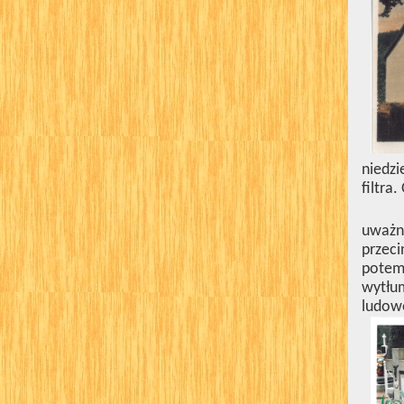
niedzi
filtra
uważn
przeci
potem 
wytłu
ludowe