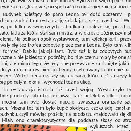
h, czyli dwie zamiast jednej minuty. Było za to więcej tych r
ewicza i mogli się w życiu spotkać i to niekoniecznie na ringu
Budynek należący do pana Leona był dość obszerny i p
rbku urządzić tam restaurację składającą się z trzech sal. Wc
, by po kilku wewnętrznych schodkach znaleźć się przed o
ło, ladą za którą stał sam mistrz, a w okresie późniejszym s
elena. Na półkach obok wystawionej tam kolekcji kufli, prz
wały się też trofea zdobyte przez pana Leona. Było tam kilk
 formacji Dabliu jakiejś tam. Było też kilka zdobytych pu
yczne a nie jakieś tam podróby, bo niby czemu miały by one sł
hni, ale mimo tego, że były one przeważnie zasłonięte jakim
 dużych rozmiarów piec kuchenny, usytuowany centralnie na
glem. Wokół pieca uwijały się kucharki, które coś smażyły
 się po całym lokalu i wychodził też na ulicę.
Ta restauracja istniała już przed wojną. Wystarczyło ty
bne produkty, kilka beczek piwa, parę butelek wódki i moż
 można tam było dostać napoje, zwłaszcza oranżadę sz
ach. Można też tam było kupić słodycze, czekoladę, ciastk
budynku, czyli mówiąc prościej na poddaszu znajdowało się kil
. Miały one charakterystyczne dla poddasza skosy od st
wykuszach.
Przez 