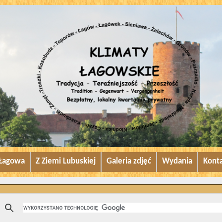
 Łagowa
Z Ziemi Lubuskiej
Galeria zdjęć
Wydania
Kont