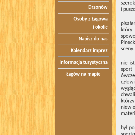
szerok
Drzonów
i pusz
Osoby z Łagowa
pisałe
i okolic
który
spowod
Napisz do nas
Pineck
sceny.
Kalendarz imprez
Informacja turystyczna
nie i
sport
Łagów na mapie
ówcze
człowi
wygląd
chwali
którzy
niewi
materi
był po
sporto