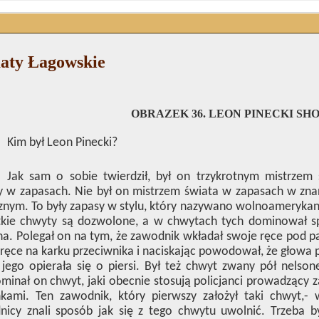
aty Łagowskie
OBRAZEK 36. LEON PINECKI SH
Kim był Leon Pinecki?
Jak sam o sobie twierdził, był on trzykrotnym mistrzem
y w zapasach. Nie był on mistrzem świata w zapasach w zna
znym. To były zapasy w stylu, który nazywano wolnoamerykank
tkie chwyty są dozwolone, a w chwytach tych dominował 
a. Polegał on na tym, że zawodnik wkładał swoje ręce pod pa
ręce na karku przeciwnika i naciskając powodował, że głowa 
jego opierała się o piersi. Był też chwyt zwany pół nelso
minał on chwyt, jaki obecnie stosują policjanci prowadzący
nkami. Ten zawodnik, który pierwszy założył taki chwyt,-
icy znali sposób jak się z tego chwytu uwolnić. Trzeba by