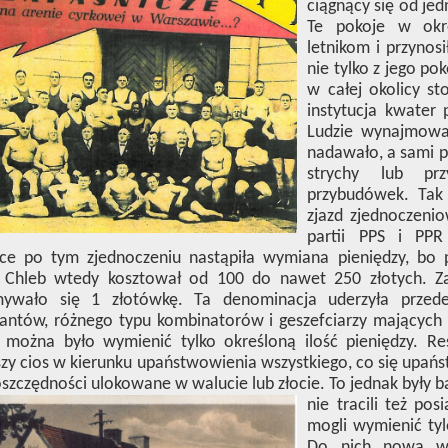
ciągnący się od je
Te pokoje w okr
letnikom i przynos
nie tylko z jego p
w całej okolicy st
instytucja kwater 
Ludzie wynajmowal
nadawało, a sami pr
strychy lub pr
przybudówek. Tak 
zjazd zjednoczeni
partii PPS i PP
ce po tym zjednoczeniu nastąpiła wymiana pieniędzy, bo 
. Chleb wtedy kosztował od 100 do nawet 250 złotych. Z
mywało się 1 złotówkę. Ta denominacja uderzyła przed
antów, różnego typu kombinatorów i geszefciarzy mających d
 można było wymienić tylko określoną ilość pieniędzy. Res
zy cios w kierunku upaństwowienia wszystkiego, co się upaństw
oszczędności ulokowane w walucie lub złocie. To jednak były b
nie tracili też pos
mogli wymienić tyl
Do nich nowa wł