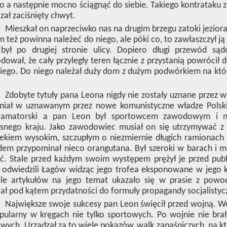
o a następnie mocno ściągnąć do siebie. Takiego kontrataku 
czał zaciśnięty chwyt.
Mieszkał on naprzeciwko nas na drugim brzegu zatoki jeziora
m też powinna należeć do niego, ale póki co, to zawłaszczył
 był po drugiej stronie ulicy. Dopiero długi przewód s
ował, że cały przyległy teren łącznie z przystanią powrócił d
iego. Do niego należał duży dom z dużym podwórkiem na któ
Zdobyte tytuły pana Leona nigdy nie zostały uznane przez w
stniał w uznawanym przez nowe komunistyczne władze Polski
 amatorski a pan Leon był sportowcem zawodowym i ni
snego kraju. Jako zawodowiec musiał on się utrzymywać z 
ekiem wysokim, szczupłym o niezmiernie długich ramionach 
em przypominał nieco orangutana. Był szeroki w barach i miał
ć. Stale przed każdym swoim występem prężył je przed publi
 odwiedzili Łagów widząc jego trofea eksponowane w jego k
ele artykułów na jego temat ukazało się w prasie z powod
ał pod kątem przydatności do formuły propagandy socjalistyc
Największe swoje sukcesy pan Leon święcił przed wojną. W
pularny w kręgach nie tylko sportowych. Po wojnie nie bra
wych. Urządzał za to wiele pokazów, walk zapaśniczych, na kt