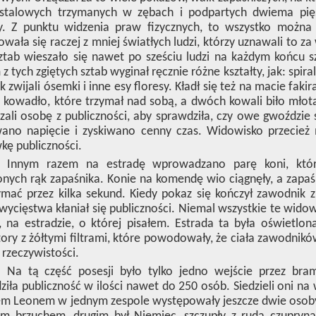
 stalowych trzymanych w zębach i podpartych dwiema pięś
y. Z punktu widzenia praw fizycznych, to wszystko można 
owała się raczej z mniej światłych ludzi, którzy uznawali to za
ztab wieszało się nawet po sześciu ludzi na każdym końcu sz
z tych zgiętych sztab wyginał ręcznie różne kształty, jak: spir
k zwijali ósemki i inne esy floresy. Kładł się też na macie fak
 kowadło, które trzymał nad sobą, a dwóch kowali biło mło
zali osobę z publiczności, aby sprawdziła, czy owe gwoździ
ano napięcie i zyskiwano cenny czas. Widowisko przecież m
kę publiczności.
Innym razem na estradę wprowadzano parę koni, któr
onych rąk zapaśnika. Konie na komendę wio ciągnęły, a zapaśn
mać przez kilka sekund. Kiedy pokaz się kończył zawodnik 
wycięstwa kłaniał się publiczności. Niemal wszystkie te wido
 na estradzie, o której pisałem. Estrada ta była oświetlo
tory z żółtymi filtrami, które powodowały, że ciała zawodnikó
 rzeczywistości.
Na tą część posesji było tylko jedno wejście przez br
iła publiczność w ilości nawet do 250 osób. Siedzieli oni n
m Leonem w jednym zespole występowały jeszcze dwie osoby. J