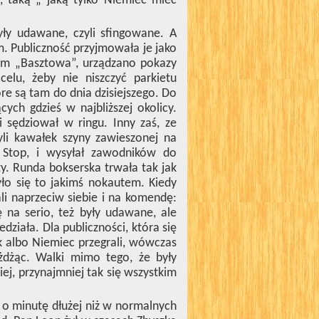
, taką „ jaką tylko Niemiec mieć
yły udawane, czyli sfingowane. A
om. Publiczność przyjmowała je jako
tem „Basztowa”, urządzano pokazy
elu, żeby nie niszczyć parkietu
re są tam do dnia dzisiejszego. Do
cych gdzieś w najbliższej okolicy.
i sędziował w ringu. Inny zaś, ze
yli kawałek szyny zawieszonej na
 Stop, i wysyłał zawodników do
ty. Runda bokserska trwała tak jak
zyło się to jakimś nokautem. Kiedy
li naprzeciw siebie i na komendę:
ę na serio, też były udawane, ale
działa. Dla publiczności, która się
k albo Niemiec przegrali, wówczas
żdżąc. Walki mimo tego, że były
ej, przynajmniej tak się wszystkim
a o minutę dłużej niż w normalnych