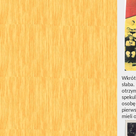
Wkrót
słaba
otrzy
spekul
osobę
pierws
mieli 