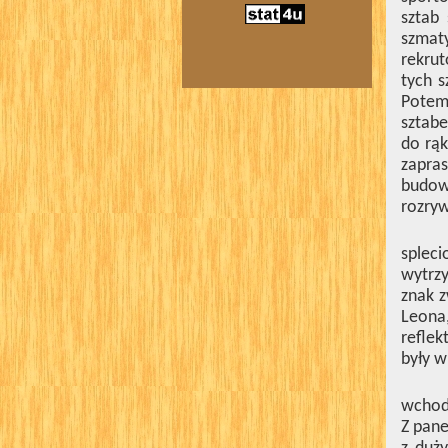
sztab
szmat
rekrut
tych s
Potem 
sztabe
do rąk
zapras
budow
rozryw
spleci
wytrzy
znak z
Leona,
reflek
były w
wchodz
Z pane