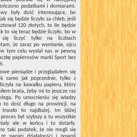
ykończono podatkami i domiarami.
wy były dość interesujące, bo
k się będzie liczyło za chleb, jeśli
tował 120 złotych, to ile będzie
ak to się teraz będzie liczyło, bo w
 się liczyć tylko na liczbach
ętam, że zaraz po wymianie, ojcu
 i w tym celu wysłał nas w pewną
paczkę papierosów marki Sport bez
ń.
nowe pieniądze i przyglądałem się
tak samo jak poprzednie, tylko z
iczyła na kawałku papieru, który
łem brata, żeby mi to jeszcze raz
olega. Po umocnieniu się władzy
o to dość długo na prowincji, na
i trwało to najdłużej.
Im bliżej
roces był szybszy a tu wszystkie
iały ale w końcu i tu dotarły.
o taki podatek, że nie mogli się
ze swojej działalności i powoli