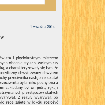
1 września 2014
OW
 świata i pięciokrotnym mistrzem
nych obecnie stylach, wolnym czy
ą, a charakteryzowały się tym, że
specyficzny chwyt zwany chwytem
chy przeciwnika następnie splatał
przeciwnika była nisko pochylona a
nem zakładany był on jedną ręką i
 zatrzymanych przestępców skutych
 wygrywał. Z reguły wygrywał, bo
ło ręce zgięte w łokciu rozłożyć