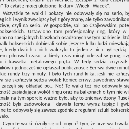
ym brzuchem, drugim był Niemiec, szczupły z rudą czupryną
i” To cytat z mojej ulubionej lektury „Wicek i Wacek”.
Wszystkie te walki i pokazy nie odbywały się na serio, b
eg ich i wynik zwycięzcy był z góry znany, ale tylko zawodnik
iwe, czyli na serio. W gospodzie, sali po Czajkowskim, po
bokserskich. Ustawiono tam profesjonalny ring, który w c
no na specjalnych blaszkach osadzonych w tym parkiecie, któ
alk bokserskich dobierali sobie jeszcze kilku ludzi mieszkają
, kiedy dwóch z nich walczyło to jeden z nich był sędzią 
rem pilnował czasu, a kiedy czas minął uderzał w gong, cz
ku i kawałka metalowego pręta. W tedy sędzia krzyczał:
ików i jednocześnie ogłaszał publiczności: Eerrwa dwie minu
kie rundy trzy minuty. I było tych rund kilka, jeśli nie końc
a się skończyła sędzia wołał: Koniec errwy, zawodnicy stawa
 zaczęli się okładać po… No! Te walki też nie odbywały si
zność zasiadająca wokół ringu oraz na balkonach o tym nie wie
nała na tym sporcie ważne było, aby to znienawidzony Ruse
czność była zadowolona i dawała temu wyraz tupiąc i gwi
e to odbywały się zawsze zgodnie z regułami sztuki bokserski
ało.
Czym te walki różniły się od innych? Tym, że przerwa trwał