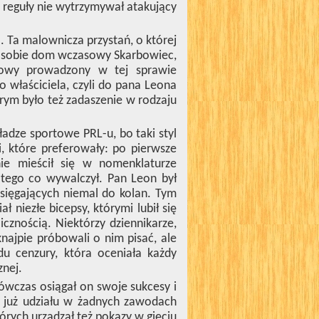
z reguły nie wytrzymywał atakujący
. Ta malownicza przystań, o której
 ją sobie dom wczasowy Skarbowiec,
ądowy prowadzony w tej sprawie
o właściciela, czyli do pana Leona
rym było też zadaszenie w rodzaju
ładze sportowe PRL-u, bo taki styl
, które preferowały: po pierwsze
e mieścił się w nomenklaturze
tego co wywalczył. Pan Leon był
sięgających niemal do kolan. Tym
 niezłe bicepsy, którymi lubił się
cznością. Niektórzy dziennikarze,
najpie próbowali o nim pisać, ale
u cenzury, która oceniała każdy
znej.
ówczas osiągał on swoje sukcesy i
ł już udziału w żadnych zawodach
órych urządzał też pokazy w gięciu