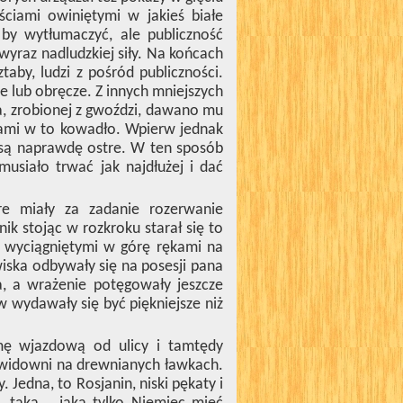
ciami owiniętymi w jakieś białe
by wytłumaczyć, ale publiczność
 wyraz nadludzkiej siły. Na końcach
taby, ludzi z pośród publiczności.
ale lub obręcze. Z innych mniejszych
ira, zrobionej z gwoździ, dawano mu
tami w to kowadło. Wpierw jednak
e są naprawdę ostre. W ten sposób
usiało trwać jak najdłużej i dać
e miały za zadanie rozerwanie
ik stojąc w rozkroku starał się to
z wyciągniętymi w górę rękami na
wiska odbywały się na posesji pana
na, a wrażenie potęgowały jeszcze
w wydawały się być piękniejsze niż
amę wjazdową od ulicy i tamtędy
a widowni na drewnianych ławkach.
edna, to Rosjanin, niski pękaty i