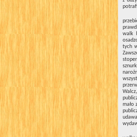
z duż
potraf
przebi
prawdz
walk 
osadzo
tych w
Zawsze
stope
sznur
narożn
wszyst
przerw
Walcz,
public
mało z
publi
udawan
wydaw