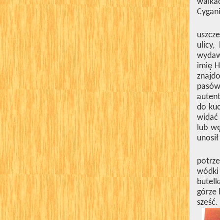
walkac
Cygani
uszcze
ulicy
wydawa
imię H
znajdo
pasów
autent
do kuc
widać
lub wę
unosił
potrze
wódki
butelk
górze 
sześć