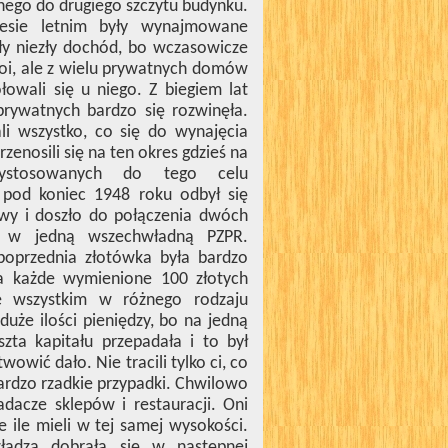
dnego do drugiego szczytu budynku.
esie letnim były wynajmowane
iły niezły dochód, bo wczasowicze
okoi, ale z wielu prywatnych domów
ołowali się u niego. Z biegiem lat
prywatnych bardzo się rozwinęła.
i wszystko, co się do wynajęcia
zenosili się na ten okres gdzieś na
zystosowanych do tego celu
pod koniec 1948 roku odbył się
owy i doszło do połączenia dwóch
R w jedną wszechwładną PZPR.
poprzednia złotówka była bardzo
a każde wymienione 100 złotych
e wszystkim w różnego rodzaju
uże ilości pieniędzy, bo na jedną
zta kapitału przepadała i to był
owić dało. Nie tracili tylko ci, co
ardzo rzadkie przypadki.
Chwilowo
iadacze sklepów i restauracji. Oni
e ile mieli w tej samej wysokości.
adza dobrała się w następnej