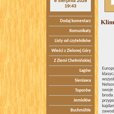
6 sierpnia 2026
19:43
Dodaj komentarz
Klim
Komunikaty
Listy od czytelników
Wieści z Zielonej Góry
Z Ziemi Chełmińskiej
Europ
Łagów
klasyc
wszys
Sieniawa
Nelson
swoje 
Toporów
broda 
Jemiołów
przypo
kajda
Buchmühle
zawodn