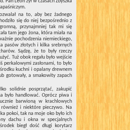
und. Pan Leon żył w czasach Zbyszka
 zapaśniczym.
ozwalał na to, aby bez żadnego
hodziło się do niej bezpośrednio z
gromną, przynajmniej tak mi się
tała tam jego żona, która miała na
eważnie pochodzenia niemieckiego,
a pasów złotych i kilka srebrnych
charów. Sądzę, że to były rzeczy
użyć. Tuż obok regału było wejście
iś perkalowymi zasłonami, to było
 środku kuchni i opalany drewnem
 lub gotowały, a smakowity zapach
lko solidnie posprzątać, zakupić
na było handlować. Oprócz piwa i
tucznie barwioną w krachlowych
a również i niektóre pieczywo. Na
ka pokoi, tak na moje oko było ich
rony dachu i okna w specjalnych
środek biegł dość długi korytarz