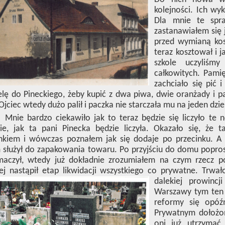
kolejności. Ich w
Dla mnie te spra
zastanawiałem się ja
przed wymianą kosz
teraz kosztował i j
szkole uczyliśmy
całkowitych. Pami
zachciało się pić
elę do Pineckiego, żeby kupić z dwa piwa, dwie oranżady i 
. Ojciec wtedy dużo palił i paczka nie starczała mu na jeden dzie
Mnie bardzo ciekawiło jak to teraz będzie się liczyło te 
ie, jak ta pani Pinecka będzie liczyła. Okazało się, że 
nkiem i wówczas poznałem jak się dodaje po przecinku. A l
służył do zapakowania towaru. Po przyjściu do domu poprosi
maczył, wtedy już dokładnie zrozumiałem na czym rzecz p
j nastąpił etap likwidacji wszystkiego co prywatne. Trwał
dalekiej prowincj
Warszawy tym ten p
reformy się opóźn
Prywatnym dołożon
oni już utrzymać 